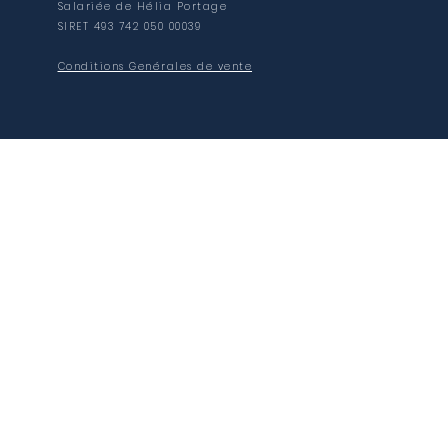
Salariée de Hélia Portage
SIRET 493 742 050 00039
Conditions Genérales de vente