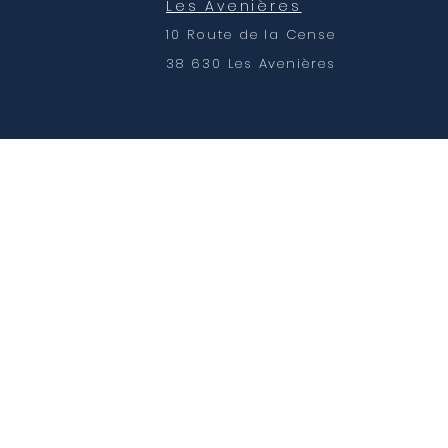
Les Avenières
10 Route de la Cense
38 630 Les Avenières